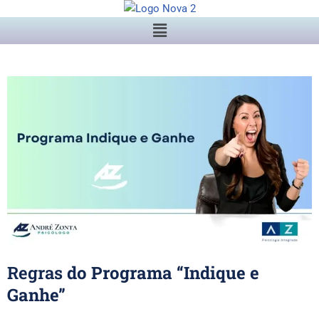
Pular
para
o
conteúdo
Regras
do Programa “Indique e
Ganhe”